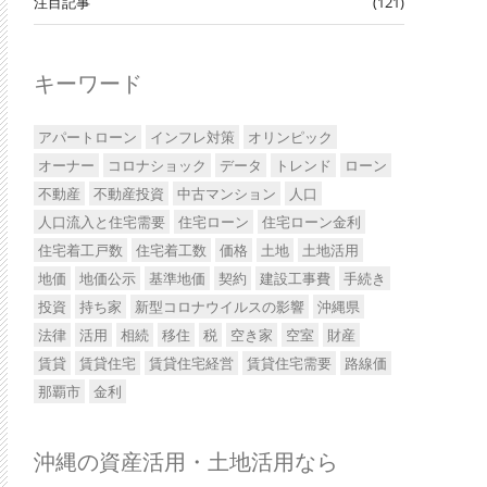
注目記事
(121)
キーワード
アパートローン
インフレ対策
オリンピック
オーナー
コロナショック
データ
トレンド
ローン
不動産
不動産投資
中古マンション
人口
人口流入と住宅需要
住宅ローン
住宅ローン金利
住宅着工戸数
住宅着工数
価格
土地
土地活用
地価
地価公示
基準地価
契約
建設工事費
手続き
投資
持ち家
新型コロナウイルスの影響
沖縄県
法律
活用
相続
移住
税
空き家
空室
財産
賃貸
賃貸住宅
賃貸住宅経営
賃貸住宅需要
路線価
那覇市
金利
沖縄の資産活用・土地活用なら