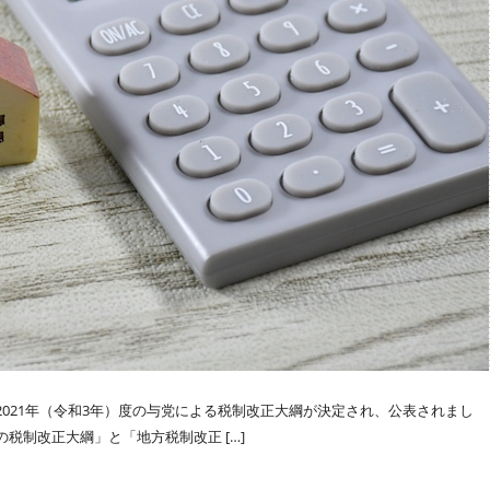
021年（令和3年）度の与党による税制改正大綱が決定され、公表されまし
税制改正大綱」と「地方税制改正 […]