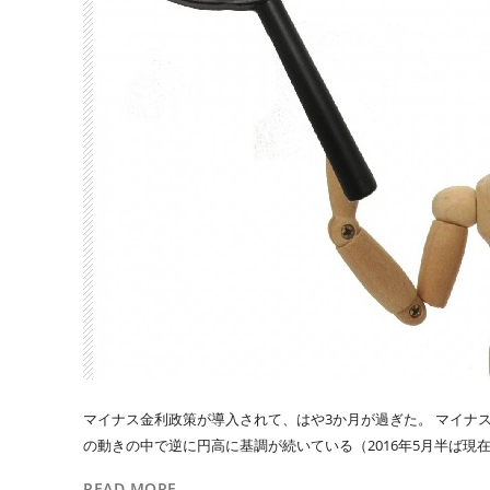
マイナス金利政策が導入されて、はや3か月が過ぎた。 マイナ
の動きの中で逆に円高に基調が続いている（2016年5月半ば現在）
READ MORE