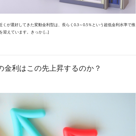
くが選好してきた変動金利型は、長らく0.3～0.5％という超低金利水準で推
迎えています。きっか […]
の金利はこの先上昇するのか？